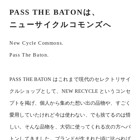
PASS THE BATONは、
Recruit
Privacy Policy
ニューサイクルコモンズへ
Company
Contact
New Cycle Commons.
Return Policy
Pass The Baton.
PASS THE BATON はこれまで現代のセレクトリサイ
クルショップとして、NEW RECYCLE というコンセ
プトを掲げ、個⼈から集めた想い出の品物や、すごく
愛⽤していたけれど今は使わない、でも捨てるのは惜
しい。そんな品物を、⼤切に使ってくれる次の⽅へバ
トンしてきました。ブランドが⽣まれた頃に⽐べれば