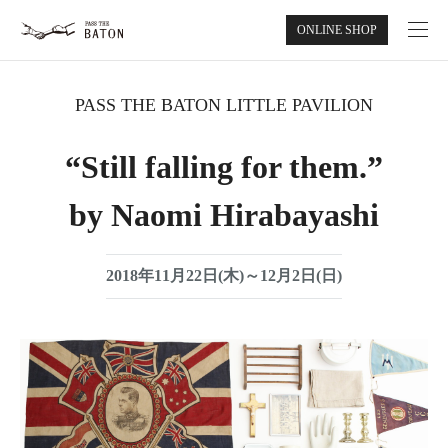
ONLINE SHOP
ABOUT
PASS THE BATON LITTLE PAVILION
NEWS
“Still falling for them.”
RECRUIT
by Naomi Hirabayashi
CONTACT
2018年11月22日(木)～12月2日(日)
PASS THE BATON MARKET
ONLINE SHOP