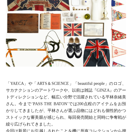
Recruit
Privacy Policy
Company
Contact
Return Policy
「YAECA」や「ARTS＆SCIENCE」「beautiful people」のロゴ、
サカナクションのアートワークや、以前は雑誌『GINZA』のアー
トディレクションなど、幅広い分野で活躍されている平林奈緒美
さん。今まで‘PASS THE BATON’では200点程のアイテムをお預
かりしてきましたが、平林さんが選ぶ品物にはどれも個性的かつ
ストイックな審美眼が感じられ、毎回発売開始と同時に争奪戦が
繰り広げられてきました。
今回は新居にお引越しされたことを機に所有コレクションから押