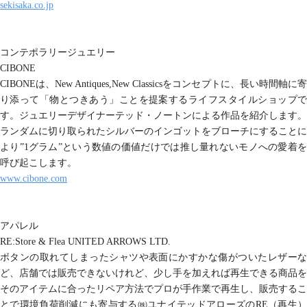
sekisaka.co.jp
コンテポラリージュエリー
CIBONE
CIBONEは、New Antiques,New Classicsをコンセプトに、長い時間軸に寄
り添って「物とつきあう」ことを提案するライフスタイルショップで
す。ジュエリーデザイナーテッド・ノートンによる作品を紹介します。
ランダムに切り取られたシルバーのインゴットをブローチにすることに
より”1グラム”という数値の価値だけでは推し量れないモノへの愛着を
呼び起こします。
www.cibone.com
アパレル
RE:Store & Flea UNITED ARROWS LTD.
ボタンの取れてしまったシャツや表面にかすかな傷がついたレザーな
ど、店舗では販売できないけれど、少し手を加えれば再生できる商品を
そのアイテムに合ったリペア方法でプロが手作業で再生し、販売するこ
とで環境負荷削減にも寄与する㈱ユナイテッドアローズのRE（再生）