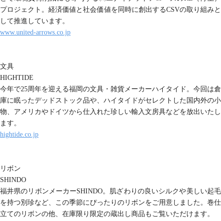
プロジェクト。経済価値と社会価値を同時に創出するCSVの取り組みと
して推進しています。
www.united-arrows.co.jp
文具
HIGHTIDE
今年で25周年を迎える福岡の文具・雑貨メーカーハイタイド。今回は倉
庫に眠ったデッドストック品や、ハイタイドがセレクトした国内外の小
物、アメリカやドイツから仕入れた珍しい輸入文房具などを放出いたし
ます。
hightide.co.jp
リボン
SHINDO
福井県のリボンメーカーSHINDO。肌ざわりの良いシルクや美しい起毛
を持つ別珍など、この季節にぴったりのリボンをご用意しました。巻仕
立てのリボンの他、在庫限り限定の蔵出し商品もご覧いただけます。