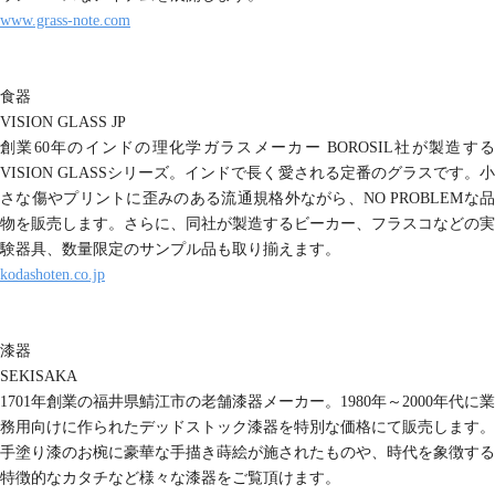
www.grass-note.com
食器
VISION GLASS JP
創業60年のインドの理化学ガラスメーカー BOROSIL社が製造する
VISION GLASSシリーズ。インドで長く愛される定番のグラスです。小
さな傷やプリントに歪みのある流通規格外ながら、NO PROBLEMな品
物を販売します。さらに、同社が製造するビーカー、フラスコなどの実
験器具、数量限定のサンプル品も取り揃えます。
kodashoten.co.jp
漆器
SEKISAKA
1701年創業の福井県鯖江市の老舗漆器メーカー。1980年～2000年代に業
務用向けに作られたデッドストック漆器を特別な価格にて販売します。
手塗り漆のお椀に豪華な手描き蒔絵が施されたものや、時代を象徴する
特徴的なカタチなど様々な漆器をご覧頂けます。