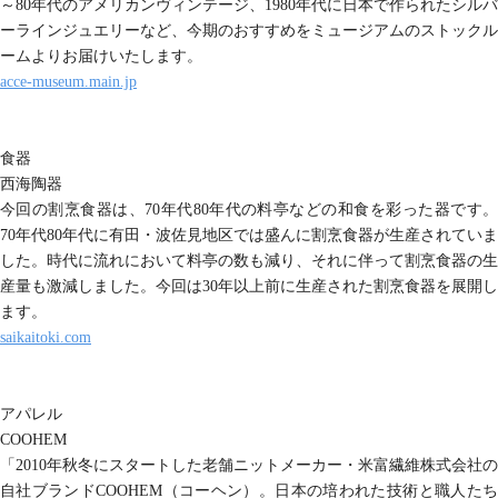
～80年代のアメリカンヴィンテージ、1980年代に日本で作られたシルバ
ーラインジュエリーなど、今期のおすすめをミュージアムのストックル
ームよりお届けいたします。
acce-museum.main.jp
食器
西海陶器
今回の割烹食器は、70年代80年代の料亭などの和食を彩った器です。
70年代80年代に有田・波佐見地区では盛んに割烹食器が生産されていま
した。時代に流れにおいて料亭の数も減り、それに伴って割烹食器の生
産量も激減しました。今回は30年以上前に生産された割烹食器を展開し
ます。
saikaitoki.com
アパレル
COOHEM
「2010年秋冬にスタートした老舗ニットメーカー・米富繊維株式会社の
自社ブランドCOOHEM（コーヘン）。日本の培われた技術と職人たち