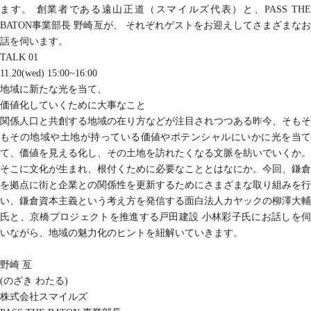
ます。
創業者である遠山正道（スマイルズ代表）と、PASS TH
BATON事業部長 野崎亙が、
それぞれゲストをお迎えしてさまざまな
話を伺います。
TALK 01
11.20(wed) 15:00~16:00
地域に新たな光を当て、
価値化していくために大事なこと
関係人口と共創する地域の在り方などが注目されつつある昨今、そもそ
もその地域や土地が持っている価値やポテンシャルにいかに光を当て
て、価値を見える化し、その土地を訪れたくなる文脈を紡いでいくか。
そこに文化が生まれ、根付くために必要なこととはなにか。今回、鎌倉
を拠点に街と企業との関係性を更新するためにさまざまな取り組みを行
い、鎌倉資本主義という考え方を発信する面白法人カヤックの柳澤大輔
氏と、京橋プロジェクトを推進する戸田建設 小林彩子氏にお話しを伺
いながら、地域の魅力化のヒントを紐解いていきます。
野崎 亙
(のざき わたる)
株式会社スマイルズ