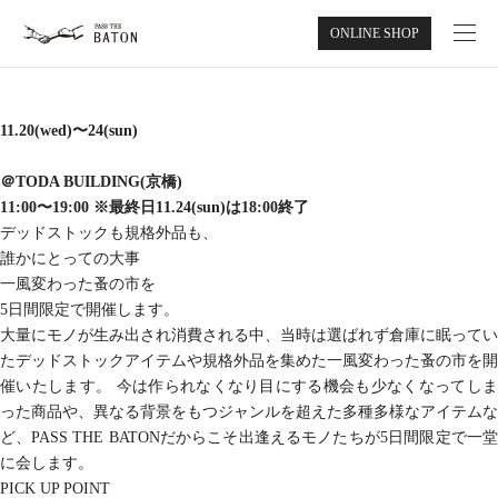
ONLINE SHOP
ABOUT
11.20(wed)〜24(sun)
NEWS
＠TODA BUILDING(京橋)
11:00〜19:00 ※最終日11.24(sun)は18:00終了
RECRUIT
デッドストックも規格外品も、
誰かにとっての大事
CONTACT
一風変わった蚤の市を
5日間限定で開催します。
PASS THE BATON MARKET
大量にモノが生み出され消費される中、当時は選ばれず倉庫に眠ってい
たデッドストックアイテムや規格外品を集めた一風変わった蚤の市を開
催いたします。 今は作られなくなり目にする機会も少なくなってしま
ONLINE SHOP
った商品や、異なる背景をもつジャンルを超えた多種多様なアイテムな
ど、PASS THE BATONだからこそ出逢えるモノたちが5日間限定で一堂
に会します。
PICK UP POINT