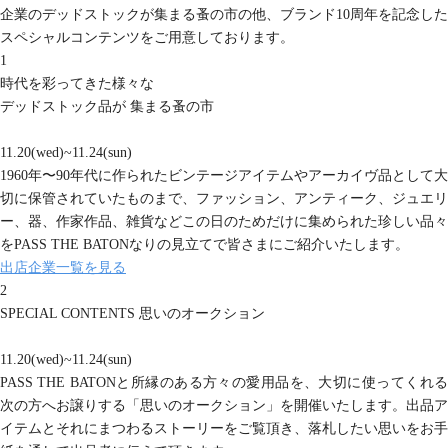
企業のデッドストックが集まる蚤の市の他、ブランド10周年を記念した
スペシャルコンテンツをご用意しております。
Recruit
Privacy Policy
1
時代を彩ってきた様々な
Company
Contact
デッドストック品が
集まる蚤の市
11.20(wed)~11.24(sun)
Return Policy
1960年〜90年代に作られたビンテージアイテムやアーカイヴ品として大
切に保管されていたものまで、ファッション、アンティーク、ジュエリ
ー、器、作家作品、雑貨などこの日のためだけに集められた珍しい品々
をPASS THE BATONなりの見立てで皆さまにご紹介いたします。
出店企業一覧を見る
2
SPECIAL CONTENTS
思いのオークション
11.20(wed)~11.24(sun)
PASS THE BATONと所縁のある方々の愛用品を、大切に使ってくれる
次の方へお譲りする「思いのオークション」を開催いたします。出品ア
イテムとそれにまつわるストーリーをご覧頂き、落札したい思いをお手