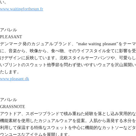
い。
www.waitingforthesun.fr
アパレル
PLEASANT
デンマーク発のカジュアルブランド、“make waiting pleasant”をテーマ
に、音楽から、映像から、食べ物、そのライフスタイル全てに影響を受
けデザインに反映しています。北欧スタイルサーフパンツや、可愛らし
いプリントのスウェット他季節を問わず使いやすいウェアを沢山展開い
たします。
www.pleasant.dk
アパレル
GRASSNOTE
アウトドア、スポーツブランドで積み重ねた経験を落とし込み実用的な
機能素材を使用したカジュアルウェアを提案。人肌から蒸発する水分を
利用して保温する特殊なスウェットを中心に機能的なカットソーなどタ
ウンユースなアイテムを展開します。