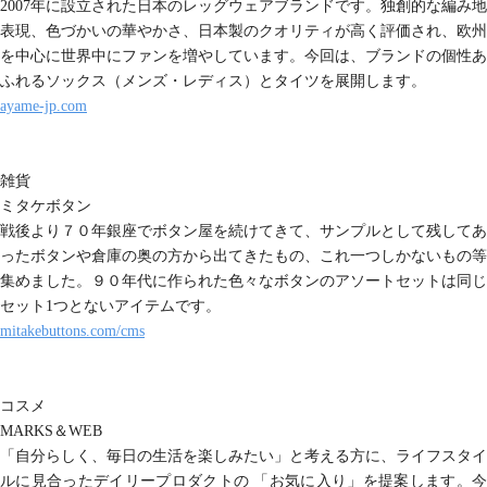
2007年に設立された日本のレッグウェアブランドです。独創的な編み地
表現、色づかいの華やかさ、日本製のクオリティが高く評価され、欧州
を中心に世界中にファンを増やしています。今回は、ブランドの個性あ
ふれるソックス（メンズ・レディス）とタイツを展開します。
ayame-jp.com
雑貨
ミタケボタン
戦後より７０年銀座でボタン屋を続けてきて、サンプルとして残してあ
ったボタンや倉庫の奥の方から出てきたもの、これ一つしかないもの等
集めました。９０年代に作られた色々なボタンのアソートセットは同じ
セット1つとないアイテムです。
mitakebuttons.com/cms
コスメ
MARKS＆WEB
「自分らしく、毎日の生活を楽しみたい」と考える方に、ライフスタイ
ルに見合ったデイリープロダクトの 「お気に入り」を提案します。今