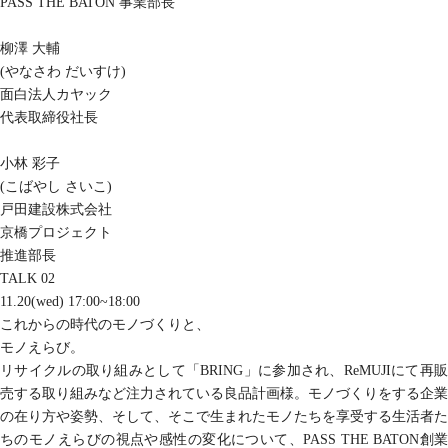
PASS THE BATON 事業部長
柳澤 大輔
(やなさわ だいすけ)
面白法人カヤック
代表取締役社長
小林 彩子
(こばやし さいこ)
戸田建設株式会社
京橋プロジェクト
推進部長
TALK 02
11.20(wed) 17:00~18:00
これからの時代のモノづくりと、
モノえらび。
リサイクルの取り組みとして「BRING」に参加され、ReMUJIにて再販
売する取り組みなど注力されている良品計画様。モノづくりをする企業
の在り方や姿勢、そして、そこで生まれたモノたちを享受する生活者た
ちのモノえらびの視点や感性の変化について、PASS THE BATON創業