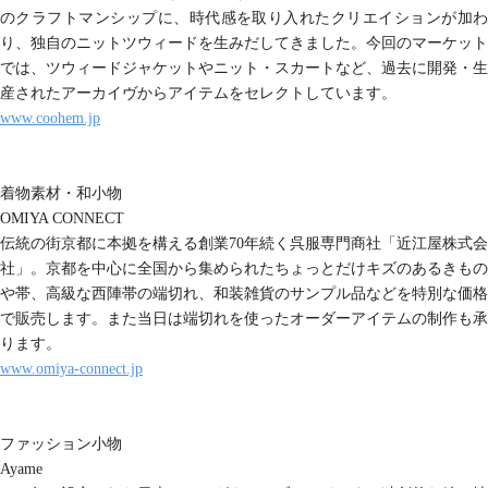
のクラフトマンシップに、時代感を取り入れたクリエイションが加わ
り、独自のニットツウィードを生みだしてきました。今回のマーケット
では、ツウィードジャケットやニット・スカートなど、過去に開発・生
産されたアーカイヴからアイテムをセレクトしています。
www.coohem.jp
着物素材・和小物
OMIYA CONNECT
伝統の街京都に本拠を構える創業70年続く呉服専門商社「近江屋株式会
社」。京都を中心に全国から集められたちょっとだけキズのあるきもの
や帯、高級な西陣帯の端切れ、和装雑貨のサンプル品などを特別な価格
で販売します。また当日は端切れを使ったオーダーアイテムの制作も承
ります。
www.omiya-connect.jp
ファッション小物
Ayame