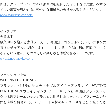
回は、グレープフルーツの天然精油を配合したセットをご用意。みずみ
ずしい果実を思わせる、軽やかな柑橘系の香りをお楽しみください。
www.marksandweb.com
インテリア
天童木工
創業80年を迎える家具メーカー。今回は、コシェル×ミナペルホネンの
特別なチェアをご紹介します。「こしぇる」とは山形の言葉で「つく
る」という意味。ものづくりの楽しさを体感できるチェアです。
www.tendo-mokko.co.jp
ファッション小物
WAITING FOR THE SUN
フランス、パリ発のサスティナブルアイウェアブランド「WAITING
FOR THE SUN(ウェイティング フォー ザ サン)」今回はデッドストッ
クの木製フレームのサングラスをご用意しました。ウッドフレームの他
にも有機分解される、アセテート素材のサングラスをぜひご覧くださ